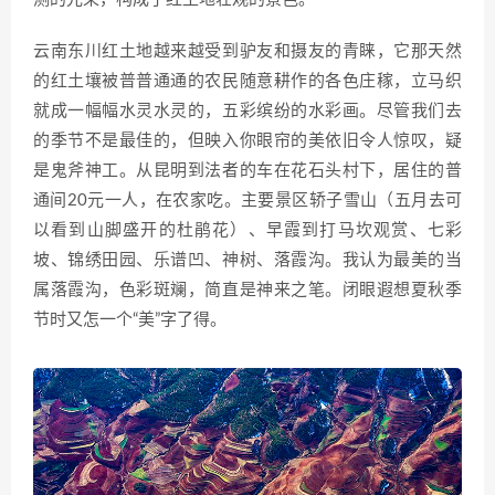
云南东川红土地越来越受到驴友和摄友的青睐，它那天然
的红土壤被普普通通的农民随意耕作的各色庄稼，立马织
就成一幅幅水灵水灵的，五彩缤纷的水彩画。尽管我们去
的季节不是最佳的，但映入你眼帘的美依旧令人惊叹，疑
是鬼斧神工。从昆明到法者的车在花石头村下，居住的普
通间20元一人，在农家吃。主要景区轿子雪山（五月去可
以看到山脚盛开的杜鹃花）、早霞到打马坎观赏、七彩
坡、锦绣田园、乐谱凹、神树、落霞沟。我认为最美的当
属落霞沟，色彩斑斓，简直是神来之笔。闭眼遐想夏秋季
节时又怎一个“美”字了得。