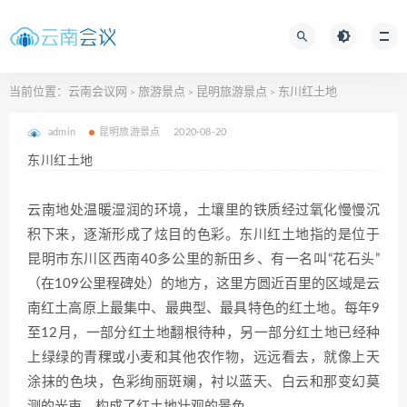
当前位置：
云南会议网
旅游景点
昆明旅游景点
东川红土地
>
>
>
admin
昆明旅游景点
2020-08-20
东川红土地
云南地处温暖湿润的环境，土壤里的铁质经过氧化慢慢沉
积下来，逐渐形成了炫目的色彩。东川红土地指的是位于
昆明市东川区西南40多公里的新田乡、有一名叫“花石头”
（在109公里程碑处）的地方，这里方圆近百里的区域是云
南红土高原上最集中、最典型、最具特色的红土地。每年9
至12月，一部分红土地翻根待种，另一部分红土地已经种
上绿绿的青稞或小麦和其他农作物，远远看去，就像上天
涂抹的色块，色彩绚丽斑斓，衬以蓝天、白云和那变幻莫
测的光束，构成了红土地壮观的景色。