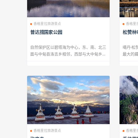
香格里拉旅游景点
香格里
普达措国家公园
松赞林
自然保护区以碧塔海为中心，东、南、北三
噶丹·松
面与中甸县洛吉乡相邻，西部与大中甸乡接
最大的
壤，南北...
足轻重的.
香格里拉旅游景点
香格里