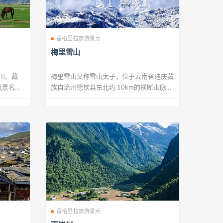
香格里拉旅游景点
梅里雪山
川、藏
梅里雪山又称雪山太子，位于云南省迪庆藏
风景名胜
族自治州德钦县东北约 10km的横断山脉中
段怒...
香格里拉旅游景点