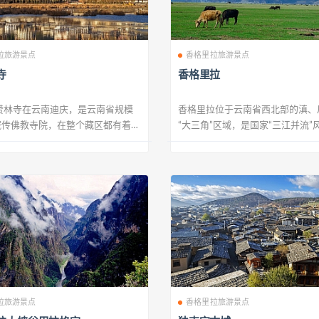
拉旅游景点
香格里拉旅游景点
寺
香格里拉
赞林寺在云南迪庆，是云南省规模
香格里拉位于云南省西北部的滇、
藏传佛教寺院，在整个藏区都有着举
“大三角”区域，是国家“三江并流”
..
区的一...
拉旅游景点
香格里拉旅游景点