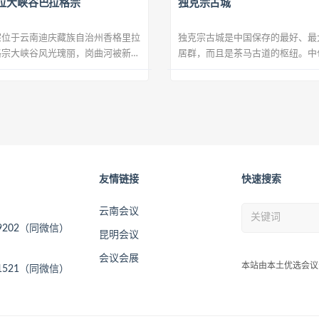
拉大峡谷巴拉格宗
独克宗古城
宗位于云南迪庆藏族自治州香格里拉
独克宗古城是中国保存的最好、最
格宗大峡谷风光瑰丽，岗曲河被新造
居群，而且是茶马古道的枢纽。中
..
塘，相传与...
友情链接
快速搜索
云南会议
09202（同微信）
昆明会议
会议会展
本站由本土优选会议
11521（同微信）